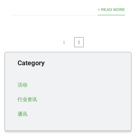
+ READ MORE
1
2
文
章
Category
分
页
活动
行业资讯
通讯