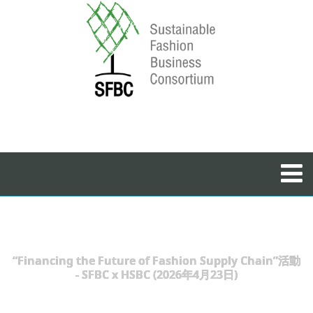
“Financing the Future of Fashion Supply Chain”活動
- SFBC x HSBC (2026年4月23日)