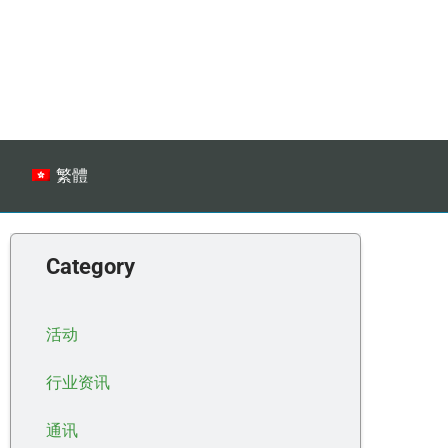
繁體
Category
活动
行业资讯
通讯